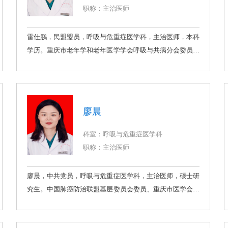
精通支气管镜介入诊治技术，经支气管动脉介入技术，经皮
职称：主治医师
肺穿刺活检；尤其擅长经支气管镜肿瘤切除，狭窄气道球囊
扩张，经支气管动脉治疗大咯血，经支气管动脉治疗中晚期
雷仕鹏，民盟盟员，呼吸与危重症医学科，主治医师，本科
肺癌，呼吸危重症患者的救治，成功救治无数患者。在医学
学历。重庆市老年学和老年医学学会呼吸与共病分会委员。
核心杂志发表论文3篇，主持区级科研立项1项。
专业方向：小气道病变、间质性肺疾病。具有扎实的医学理
论基础和丰富的临床工作经验，对呼吸系统常见疾病：慢性
阻塞性肺疾病，支气管哮喘，肺结核，肺炎，胸膜疾病等疾
病诊治具有丰富经验；擅长肺部气道病变、间质性肺病规范
廖晨
化诊治。工作成绩：取得国家实用新型专利1项，发表论文1
篇。
科室：呼吸与危重症医学科
职称：主治医师
廖晨，中共党员，呼吸与危重症医学科，主治医师，硕士研
究生。中国肺癌防治联盟基层委员会委员、重庆市医学会呼
吸病学分会睡眠呼吸障碍学组委员、重庆市免疫学会肿瘤与
代谢免疫专业委员会委员、重庆医学会临床流行病学和循证