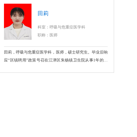
癌、慢性阻塞性肺疾病、支气管哮喘、间质性肺病等疾病的
规范诊断与治疗，熟练掌握机械通气、CT引导下经皮肺穿
田莉
刺活检、支气管镜检查及治疗等技术手段。工作成绩：获得
实用新型专利2项，参与编写及翻译书籍2部，参与省部级课
科室：呼吸与危重症医学科
题2项，发表医学论文多篇。
职称：医师
田莉，呼吸与危重症医学科，医师，硕士研究生。毕业后响
应“区镇聘用”政策号召在江津区朱杨镇卫生院从事1年的基
层卫生医疗工作。专业方向：具有扎实的医学理论基础，对
呼吸科常见病、多发病能较好诊断和治疗；擅长于呼吸道感
染、慢性呼吸道疾病等的诊治。