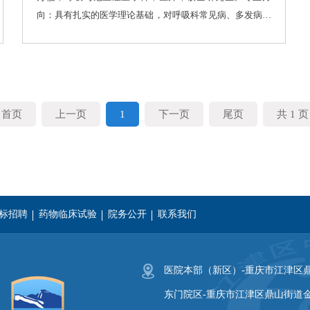
向：具有扎实的医学理论基础，对呼吸科常见病、多发病能
较好诊断和治疗。
首页
上一页
1
下一页
尾页
共 1 页
标招聘
药物临床试验
院务公开
联系我们
义医学院
湖南中医药大学
重庆三峡医药高等专科学校
达
医院本部（新区）-重庆市江津区鼎
东门院区-重庆市江津区鼎山街道金