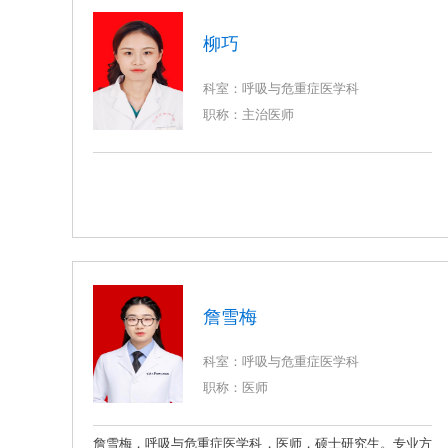
江津区医学会呼吸病学专业学组委员会秘书。专业方向：呼
策略研究》。
吸危重症，肺恶性肿瘤。具有扎实的医学理论基础和丰富的
柳巧
临床工作经验，对呼吸系统常见疾病：慢性阻塞性肺疾病，
支气管哮喘，肺结核，肺炎、肺恶性肿瘤等疾病诊治具有丰
科室：呼吸与危重症医学科
富经验；擅长于呼吸机使用及呼吸危重病人救治。教学经验
职称：主治医师
丰富，是呼吸科教学组长，已承担西南医科大学本科理论教
学多年，重庆医科大学整合医学班级见习教师，全程参与科
室实习生带教工作。积极参与科室各项科研课题。发表医学
论文5篇，其中两篇SCI，一篇CSCD。
詹雪梅
科室：呼吸与危重症医学科
职称：医师
詹雪梅，呼吸与危重症医学科，医师，硕士研究生。专业方