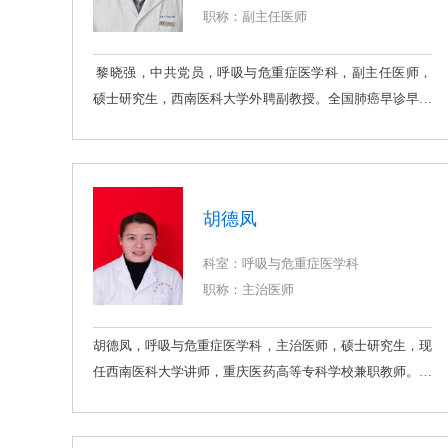
分会青委会副主任委员。擅长肺癌、慢阻肺及支气管哮喘等
职称：副主任医师
呼吸系统疾病的诊治、经支气管镜及内科胸腔镜介入诊治和
呼吸系统疾病重症患者诊断和治疗。获省部级科技进步一等
黎晓强，中共党员，呼吸与危重症医学科，副主任医师，
奖、二等奖各1项。主持国家自然基金、国家卫健委课题及
硕士研究生，西南医科大学外聘副教授。全国肺癌早诊早治
重庆市自然基金等10余项课题。通讯或第一作者在
学组成员、全国呼吸病血管介入学组成员、重庆市医学会呼
JournalofThoracicOncology、ClinicalCancerResearch及
吸病学分会第八届委员会肺栓塞与肺血管疾病学组委员、重
ClinicalInfectiousDiseases等SCI期刊发表论文20篇。通讯或
庆市医师协会呼吸医师分会肺结节与肺癌早诊早治学组委
第一作者在核心统计源期刊发表论文20余篇。获国家发明专
员、江津区呼吸疾病研究所所长助理、呼吸科科研秘书。具
利3项。入选“重庆市区县医学头雁人才”。曾获军队“优秀专
胡德凤
有扎实的医学理论基础，对呼吸科常见病多发病能较好诊
业技术人才岗位津贴”。曾入选《医师报》全国“中青年呼吸
治；擅长于肺部感染性疾病诊治、经气管镜介入技术、经支
科室：呼吸与危重症医学科
学者精英榜（学术榜）”、陆军军医大学“优秀人才库重点扶
气管动脉介入技术、经皮肺穿刺活检等诊疗技术。开展经支
职称：主治医师
持对象”。两篇论文获中华医学会呼吸分会“高影响力呼吸学
气管动脉介入技术超过500例次。开展新技术5项。在核心
术论文”。
期刊发表论文6篇，其中SCI论文1篇（IF：4.0），申请专利
胡德凤，呼吸与危重症医学科，主治医师，硕士研究生，现
4项，主持完成江津区科委课题3项；重庆市卫计委课题1
任西南医科大学讲师，重庆医药高等专科学校兼职教师。重
项。参与重庆市新桥医院国家重大专项研究《哮喘的基层规
庆市医师协会呼吸医师分会呼吸危重症与呼吸治疗工作组委
范化治疗和管理方案评价与推广研究》，重庆医科大学附属
员、重庆市医学会呼吸病学分会呼吸治疗学组成员、重庆市
第一医院国家重大专项《气管支气管结核精准诊治新方法新