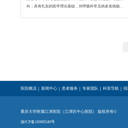
向：具有扎实的医学理论基础，对呼吸科常见病多发病能较
好诊治；熟练掌握气管镜基本操作及其他常见操作，已完成
常规支气管镜检查近700余例，具备基本的疾病预防和健康
宣传教育能力。
医院概况
新闻中心
患者服务
专家团队
科室导航
招
重庆医科大学
西南医科大学
遵
重庆大学附属江津医院（江津区中心医院） 版权所有©
渝ICP备16000540号