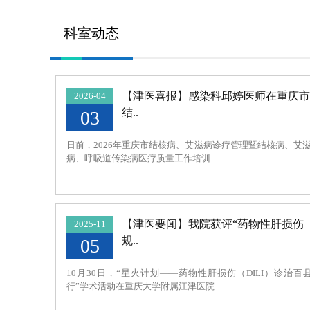
科室动态
【津医喜报】感染科邱婷医师在重庆市
2026-04
结..
03
日前，2026年重庆市结核病、艾滋病诊疗管理暨结核病、艾
病、呼吸道传染病医疗质量工作培训..
【津医要闻】我院获评“药物性肝损伤
2025-11
规..
05
10月30日，“星火计划——药物性肝损伤（DILI）诊治百
行”学术活动在重庆大学附属江津医院..