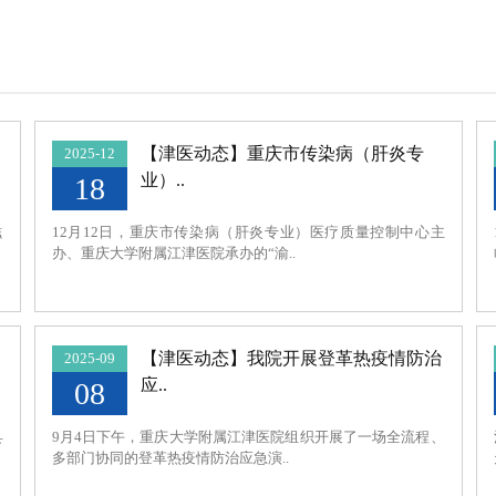
组，主要承担病毒性肝炎、肝硬化、脂
破伤风、感染性休克、肺结核大咯血等
结核病、病毒性肝炎诊疗等方面有较为丰
科室地址：医院本部感染科大楼
【津医动态】重庆市传染病（肝炎专
2025-12
咨询电话：023-47520917
业）..
18
滋
12月12日，重庆市传染病（肝炎专业）医疗质量控制中心主
办、重庆大学附属江津医院承办的“渝..
【津医动态】我院开展登革热疫情防治
2025-09
应..
08
县
9月4日下午，重庆大学附属江津医院组织开展了一场全流程、
多部门协同的登革热疫情防治应急演..