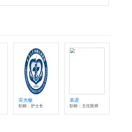
宾光敏
袁进
蒲德
职称：护士长
职称：主任医师
职称