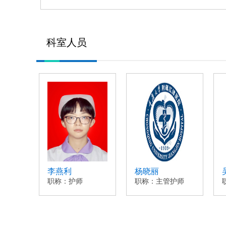
科室人员
李燕利
杨晓丽
职称：护师
职称：主管护师