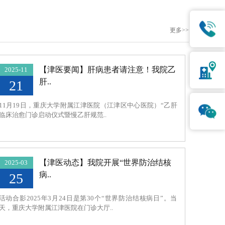
肪肝及酒精性肝病、发热待诊的诊治、重型肝炎、重型
危重症的抢救和新型感染性疾病诊疗救治，在艾滋病、
更多>>
富的经验。
【津医要闻】肝病患者请注意！我院乙
2025-11
肝..
21
11月19日，重庆大学附属江津医院（江津区中心医院）“乙肝
临床治愈门诊启动仪式暨慢乙肝规范..
【津医动态】我院开展“世界防治结核
2025-03
病..
25
活动合影2025年3月24日是第30个“世界防治结核病日”。当
天，重庆大学附属江津医院在门诊大厅..