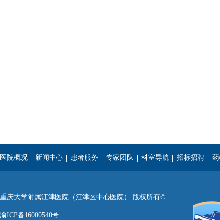
医院概况
新闻中心
患者服务
专家团队
科室导航
招标招聘
药
重庆医科大学
西南医科大学
遵义医学院
重庆大学附属江津医院（江津区中心医院） 版权所有©
渝ICP备16000540号