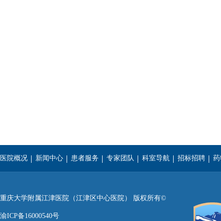
医院概况
新闻中心
患者服务
专家团队
科室导航
招标招聘
药
重庆医科大学
西南医科大学
遵义医学院
重庆大学附属江津医院（江津区中心医院） 版权所有©
渝ICP备16000540号