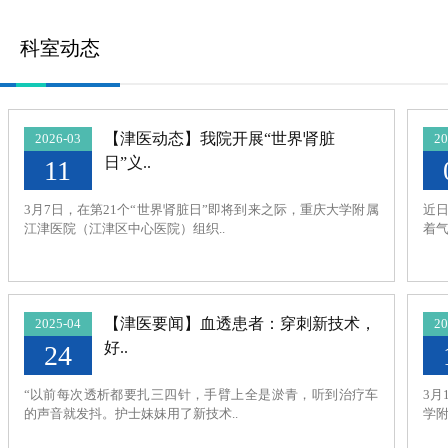
科室动态
【津医动态】我院开展“世界肾脏
2026-03
20
日”义..
11
3月7日，在第21个“世界肾脏日”即将到来之际，重庆大学附属
近日
江津医院（江津区中心医院）组织..
着气
【津医要闻】血透患者：穿刺新技术，
2025-04
20
好..
24
“以前每次透析都要扎三四针，手臂上全是淤青，听到治疗车
3月
的声音就发抖。护士妹妹用了新技术..
学附