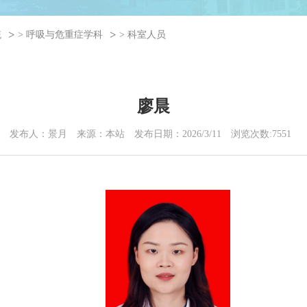
统
>
呼吸与危重症学科
>
科室人员
廖晨
发布人：景月
来源：本站
发布日期：2026/3/11
浏览次数:
7551