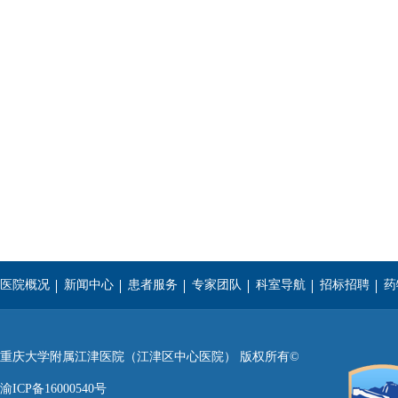
医院概况
新闻中心
患者服务
专家团队
科室导航
招标招聘
药
重庆医科大学
西南医科大学
遵义医学院
重庆大学附属江津医院（江津区中心医院） 版权所有©
渝ICP备16000540号