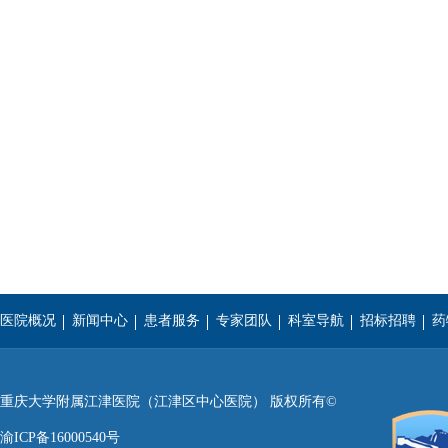
医院概况
新闻中心
患者服务
专家团队
科室导航
招标招聘
药
重庆医科大学
西南医科大学
遵义医学院
重庆大学附属江津医院（江津区中心医院） 版权所有©
渝ICP备16000540号