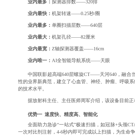
业内最多：
探测器排数——320排
业内最快：
机架转速——0.25秒/圈
业内最多：
单圈扫描层数——640层
业内最大：
机架孔径——82厘米
业内最宽：
Z轴探测器覆盖——16cm
业内唯一：
AI全智能导航系统——天眼
中国联影超高端640层螺旋CT——天河640，
性的业界新典范，建立了心血管、神经、肿瘤、呼吸系
的技术水平。
据放射科主任、主任医师周军介绍，该设备目前正
优势一 速度快、精度高、智能化
全面助力急诊“一站式”极速扫描，如冠脉+头颈C
一次对比剂注射，4-6秒内即可完成以上扫描，为生命